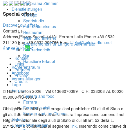
Panorama Zimmer
Dienstleistungen
Special offers
Garage
Sportstudio
Discover our offers
Fahrradtourismus
Contact us
Restaurant
Address
Piazza Sacrati 44121 Ferrara Italia
Phone
+39 0532
Wlan und Internet
211130
Fax
+39 0532 205766
E-mail
info@hotelcarlton.net
Appartements Für Längere Aufenthalte
Fahrradverleih
Bar
Kontakt
Haustiere Erlaubt
Links
Konferenzraum
Partners
Angebote
Privacy
Veranstaltungen
Credits
Lage
Ferrara
© Hotel Carlton 2026 - Vat 01366070389 - CIR: 038008-AL-00020 -
Ferrara and food
038008-RS-00003
Ferrara
Ferrara to visit
Obblighi informativi per le erogazioni pubbliche: Gli aiuti di Stato e
Ferrara and the Cinema
gli aiuti de minimis ricevuti dalla nostra impresa sono contenuti nel
Galerie
Registro nazionale degli aiuti di Stato di cui all’art. 52 della L.
Unsere Wohnungen
234/2012” e consultabili al seguente
link
, inserendo come chiave di