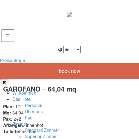
Preisanfrage
book now
GAROFANO – 64,04 mq
Willkommen
Das Hotel
Personal
Plan:
1°
Über uns
Mq:
64,04
Faq
Pax:
2+2
Zimmer
Anzeigen:
Innenhof
Standard Zimmer
Toilette:
mit Bad
Superior Zimmer