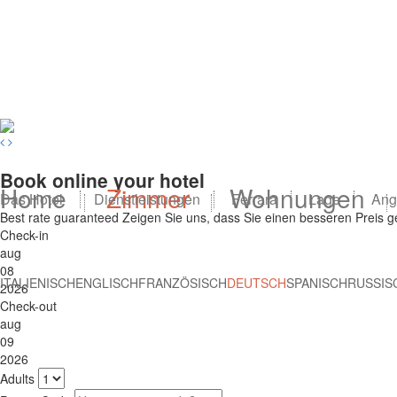
Book online your hotel
Home
Zimmer
Wohnungen
Das Hotel
Dienstleistungen
Ferrara
Lage
Ang
Best rate guaranteed
Zeigen Sie uns, dass Sie einen besseren Preis 
Check-in
aug
08
ITALIENISCH
ENGLISCH
FRANZÖSISCH
DEUTSCH
SPANISCH
RUSSIS
2026
Check-out
aug
09
2026
Adults