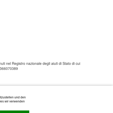
uti nel Registro nazionale degli aiuti di Stato di cui
01366070389
tzustellen und den
kies wir verwenden