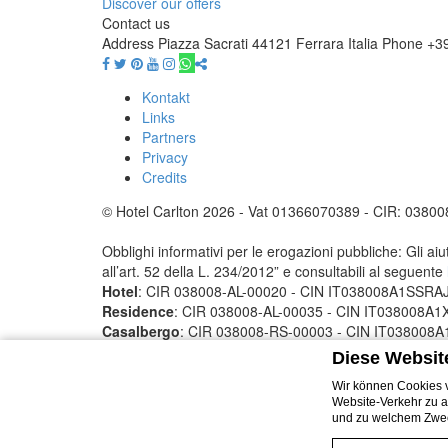
Discover our offers
Contact us
Address
Piazza Sacrati 44121 Ferrara Italia
Phone
+3
Kontakt
Links
Partners
Privacy
Credits
© Hotel Carlton 2026 - Vat 01366070389 - CIR: 0380
Obblighi informativi per le erogazioni pubbliche: Gli aiut
all’art. 52 della L. 234/2012” e consultabili al seguente
Hotel
: CIR 038008-AL-00020 - CIN IT038008A1SSR
Residence
: CIR 038008-AL-00035 - CIN IT038008
Casalbergo
: CIR 038008-RS-00003 - CIN IT03800
Unsere Partner
Diese Websit
Wir können Cookies v
Website-Verkehr zu a
und zu welchem Zwec