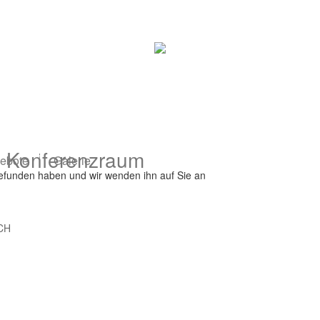
Konferenzraum
ebote
Galerie
gefunden haben und wir wenden ihn auf Sie an
CH
book now