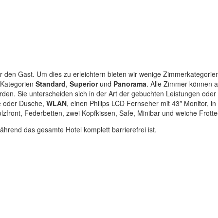
r den Gast. Um dies zu erleichtern bieten wir wenige Zimmerkategorie
 Kategorien
Standard
,
Superior
und
Panorama
. Alle Zimmer können a
den. Sie unterscheiden sich in der Art der gebuchten Leistungen ode
e oder Dusche,
WLAN
, einen Philips LCD Fernseher mit 43″ Monitor, i
zfront, Federbetten, zwei Kopfkissen, Safe, Minibar und weiche Frott
hrend das gesamte Hotel komplett barrierefrei ist.