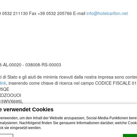
9 0532 211130
Fax
+39 0532 205766
E-mail
info@hotelcarlton.net
08-AL-00020 - 038008-RS-00003
i di Stato e gli aiuti de minimis ricevuti dalla nostra impresa sono conten
link
, inserendo come chiave di ricerca nel campo CODICE FISCALE 
AJ5QE
A1XOZOOUOI
8A15WVX695L
e verwendet Cookies
erwenden, um den Inhalt der Website anzupassen, Social-Media-Funktionen berei
nalysieren. Nachfolgend finden Sie genauere Informationen darüber, welche Coo
k sie eingesetzt werden.