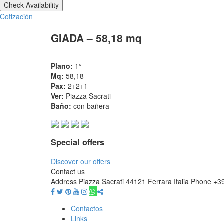
Cotización
GIADA – 58,18 mq
Plano:
1°
Mq:
58,18
Pax:
2+2+1
Ver:
Piazza Sacrati
Baño:
con bañera
Special offers
Discover our offers
Contact us
Address
Piazza Sacrati 44121 Ferrara Italia
Phone
+3
Contactos
Links