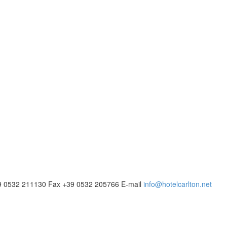
9 0532 211130
Fax
+39 0532 205766
E-mail
info@hotelcarlton.net