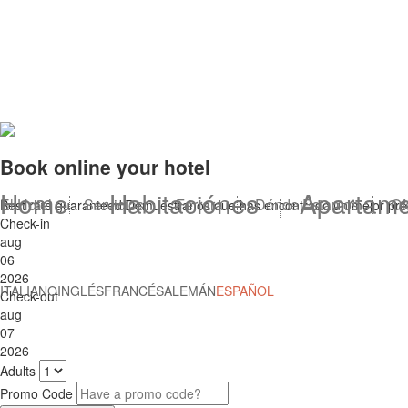
Book online your hotel
Home
Habitaciónes
Apartame
El Hotel
Servicios
Ferrara
Dónde Estamos
Of
Best rate guaranteed
Demuéstranos que has encontrado un mejor preci
Check-in
aug
06
2026
ITALIANO
INGLÉS
FRANCÉS
ALEMÁN
ESPAÑOL
Check-out
aug
07
2026
Adults
Promo Code