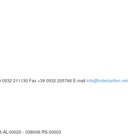
9 0532 211130
Fax
+39 0532 205766
E-mail
info@hotelcarlton.net
08-AL-00020 - 038008-RS-00003