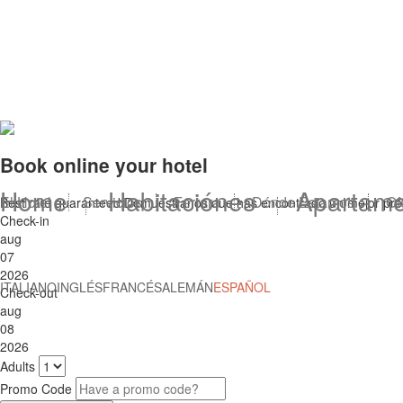
Book online your hotel
Home
Habitaciónes
Apartame
El Hotel
Servicios
Ferrara
Dónde Estamos
Of
Best rate guaranteed
Demuéstranos que has encontrado un mejor preci
Check-in
aug
07
2026
ITALIANO
INGLÉS
FRANCÉS
ALEMÁN
ESPAÑOL
Check-out
aug
08
2026
Adults
Promo Code